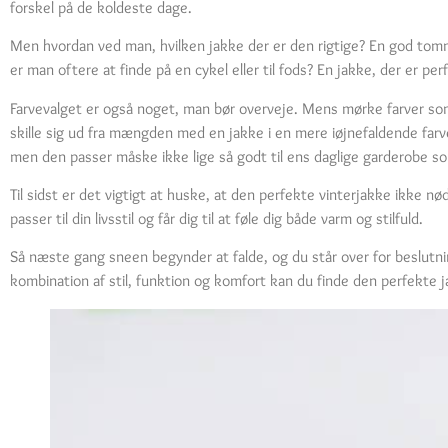
forskel på de koldeste dage.
Men hvordan ved man, hvilken jakke der er den rigtige? En god tommelf
er man oftere at finde på en cykel eller til fods? En jakke, der er per
Farvevalget er også noget, man bør overveje. Mens mørke farver som 
skille sig ud fra mængden med en jakke i en mere iøjnefaldende farv
men den passer måske ikke lige så godt til ens daglige garderobe som
Til sidst er det vigtigt at huske, at den perfekte vinterjakke ikke nø
passer til din livsstil og får dig til at føle dig både varm og stilfuld.
Så næste gang sneen begynder at falde, og du står over for beslutn
kombination af stil, funktion og komfort kan du finde den perfekte j