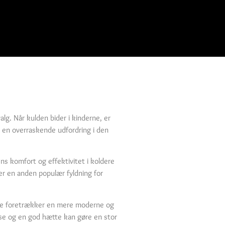
lg. Når kulden bider i kinderne, er
e en overraskende udfordring i den
ens komfort og effektivitet i koldere
er en anden populær fyldning for
ske foretrækker en mere moderne og
låse og en god hætte kan gøre en stor