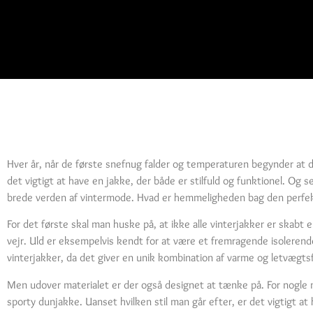
Hver år, når de første snefnug falder og temperaturen begynder at dal
det vigtigt at have en jakke, der både er stilfuld og funktionel. Og
brede verden af vintermode. Hvad er hemmeligheden bag den perf
For det første skal man huske på, at ikke alle vinterjakker er skabt 
vejr. Uld er eksempelvis kendt for at være et fremragende isolerend
vinterjakker, da det giver en unik kombination af varme og letvægtsf
Men udover materialet er der også designet at tænke på. For nogle
sporty dunjakke. Uanset hvilken stil man går efter, er det vigtigt a