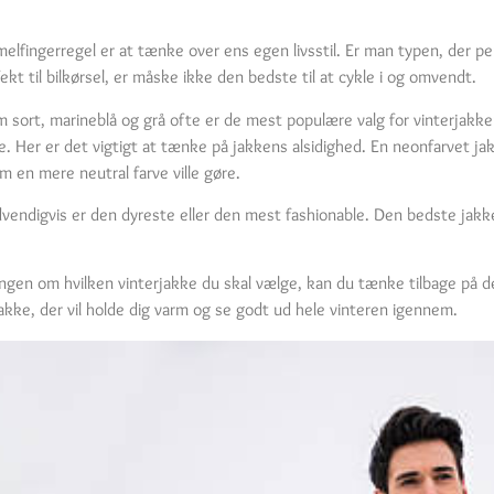
ingerregel er at tænke over ens egen livsstil. Er man typen, der pendle
fekt til bilkørsel, er måske ikke den bedste til at cykle i og omvendt.
sort, marineblå og grå ofte er de mest populære valg for vinterjakke
e. Her er det vigtigt at tænke på jakkens alsidighed. En neonfarvet j
 en mere neutral farve ville gøre.
dvendigvis er den dyreste eller den mest fashionable. Den bedste jakke 
ingen om hvilken vinterjakke du skal vælge, kan du tænke tilbage på 
akke, der vil holde dig varm og se godt ud hele vinteren igennem.