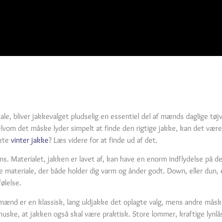
e, bliver jakkevalget pludselig en essentiel del af mænds daglige tøjva
 selvom det måske lyder simpelt at finde den rigtige jakke, kan det vær
ekte
vinter jakke
? Læs videre for at finde ud af det.
ens. Materialet, jakken er lavet af, kan have en enorm indflydelse på d
e materiale, der både holder dig varm og ånder godt. Down, eller dun, 
ølelse.
 mænd er en klassisk, lang uldjakke det oplagte valg, mens andre må
t huske, at jakken også skal være praktisk. Store lommer, kraftige lyn