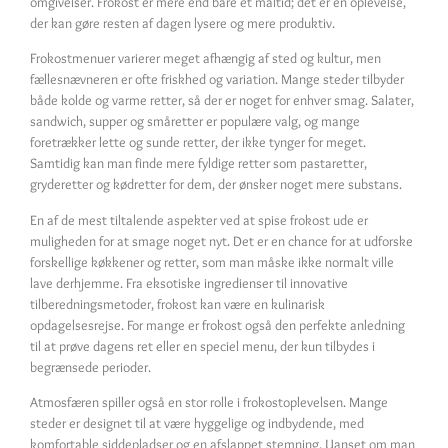
omgivelser. Frokost er mere end bare et måltid; det er en oplevelse,
der kan gøre resten af dagen lysere og mere produktiv.
Frokostmenuer varierer meget afhængig af sted og kultur, men
fællesnævneren er ofte friskhed og variation. Mange steder tilbyder
både kolde og varme retter, så der er noget for enhver smag. Salater,
sandwich, supper og småretter er populære valg, og mange
foretrækker lette og sunde retter, der ikke tynger for meget.
Samtidig kan man finde mere fyldige retter som pastaretter,
gryderetter og kødretter for dem, der ønsker noget mere substans.
En af de mest tiltalende aspekter ved at spise frokost ude er
muligheden for at smage noget nyt. Det er en chance for at udforske
forskellige køkkener og retter, som man måske ikke normalt ville
lave derhjemme. Fra eksotiske ingredienser til innovative
tilberedningsmetoder, frokost kan være en kulinarisk
opdagelsesrejse. For mange er frokost også den perfekte anledning
til at prøve dagens ret eller en speciel menu, der kun tilbydes i
begrænsede perioder.
Atmosfæren spiller også en stor rolle i frokostoplevelsen. Mange
steder er designet til at være hyggelige og indbydende, med
komfortable siddepladser og en afslappet stemning. Uanset om man