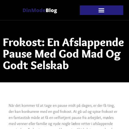
Frokost: En Afslappende
Pause Med God Mad Og
Godt Selskab
Når det kommer til at tage en pause midt på dagen, er der få ting,
der kan konkurrere med en god frokost. At gå ud og spise frokost er
en fantastisk måde at få en velfortjent pause fra arbejdet, mødes
med venner eller familie og nyde nogle lækre retter i afslappende