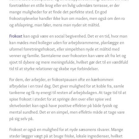
foretrækker en stille krog eller en livlig udendørs terrasse, er der
mange muligheder for at finde det perfekte sted. En god
frokostoplevelse handler ikke kun om maden, men også om den ro
og afslapning, man føler, mens man nyder sit måltid.
Frokost
kan også være en social begivenhed. Det er en tid, hvor man
kan mødes med kolleger uden for arbejdsrammerne, planlægge en
uformel forretningsfrokost, eller simpelthen nyde et måltid med
venner og familie. Samtalerne over frokosten kan være alt fra let og
sjovt til dybere og mere meningsfulde, hvilket gør det til en værdifuld
tid til at styrke relationer og skabe nye forbindelser.
For dem, der arbejder, er frokostpausen ofte en kærkommen
afbrydelse i en travl dag. Det giver mulighed for at koble fra, samle
tankerne og få ny energi til resten af arbejdsdagen. At tage tid til at
spise frokost i stedet for at springe den over eller spise ved
skrivebordet kan også have positive effekter på både fysisk og
mental sundhed. Det er en simpel, men effektiv måde at tage vare
på sig selv på.
Frokost er også en mulighed for at nyde sæsonens råvarer. Mange
steder lægger vægt på at bruge friske, lokale ingredienser, hvilket