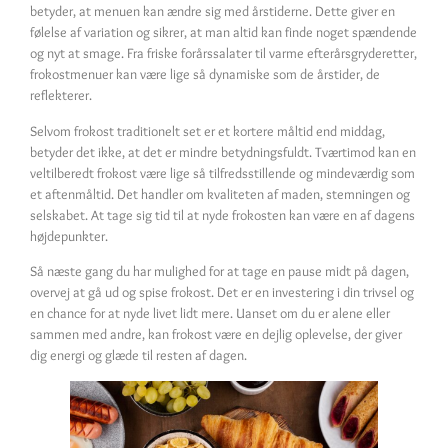
betyder, at menuen kan ændre sig med årstiderne. Dette giver en
følelse af variation og sikrer, at man altid kan finde noget spændende
og nyt at smage. Fra friske forårssalater til varme efterårsgryderetter,
frokostmenuer kan være lige så dynamiske som de årstider, de
reflekterer.
Selvom frokost traditionelt set er et kortere måltid end middag,
betyder det ikke, at det er mindre betydningsfuldt. Tværtimod kan en
veltilberedt frokost være lige så tilfredsstillende og mindeværdig som
et aftenmåltid. Det handler om kvaliteten af maden, stemningen og
selskabet. At tage sig tid til at nyde frokosten kan være en af dagens
højdepunkter.
Så næste gang du har mulighed for at tage en pause midt på dagen,
overvej at gå ud og spise frokost. Det er en investering i din trivsel og
en chance for at nyde livet lidt mere. Uanset om du er alene eller
sammen med andre, kan frokost være en dejlig oplevelse, der giver
dig energi og glæde til resten af dagen.