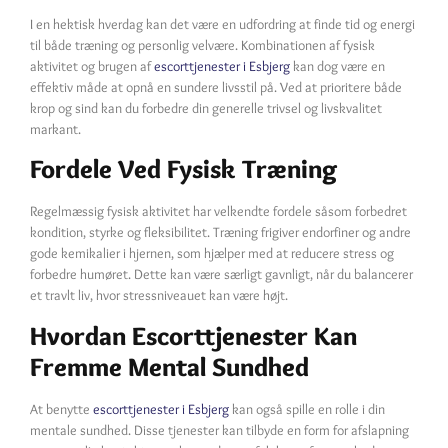
I en hektisk hverdag kan det være en udfordring at finde tid og energi
til både træning og personlig velvære. Kombinationen af fysisk
aktivitet og brugen af
escorttjenester i Esbjerg
kan dog være en
effektiv måde at opnå en sundere livsstil på. Ved at prioritere både
krop og sind kan du forbedre din generelle trivsel og livskvalitet
markant.
Fordele Ved Fysisk Træning
Regelmæssig fysisk aktivitet har velkendte fordele såsom forbedret
kondition, styrke og fleksibilitet. Træning frigiver endorfiner og andre
gode kemikalier i hjernen, som hjælper med at reducere stress og
forbedre humøret. Dette kan være særligt gavnligt, når du balancerer
et travlt liv, hvor stressniveauet kan være højt.
Hvordan Escorttjenester Kan
Fremme Mental Sundhed
At benytte
escorttjenester i Esbjerg
kan også spille en rolle i din
mentale sundhed. Disse tjenester kan tilbyde en form for afslapning