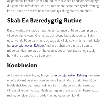
og personlig kontakt, som kan reducere følelsen af ensomhed og øge
din generelle tilfredshed. Ved at kombinere dette med fysisk træning
kan du skabe en stærk base for både fysisk og mental sundhed.
Skab En Bæredygtig Rutine
Det er vigtigt at skabe en rutine, der balancerer både træning og tid
til personlig velvære. Overvej at planlægge faste tidspunkter i din
uge, hvor du både kan træne og tage tid til dig selv, måske med hjælp
fra
escorttjenester i Esbjerg
. Ved at strukturere din tid på denne
måde kan du sikre, at du ikke overvældes af forpligtelser og stadig
har tid til at tage vare på dig selv.
Konklusion
At kombinere træning og brugen af
escorttjenester i Esbjerg
kan være
en effektiv måde at opnå en sundere livsstil. Ved at prioritere både
fysisk aktivitet og mental velvære kan du skabe en balanceret og
tilfredsstillende hverdag. Husk, at nøglen til succes er en bæredygtig
rutine, der giver plads til både træning og personlig tid.