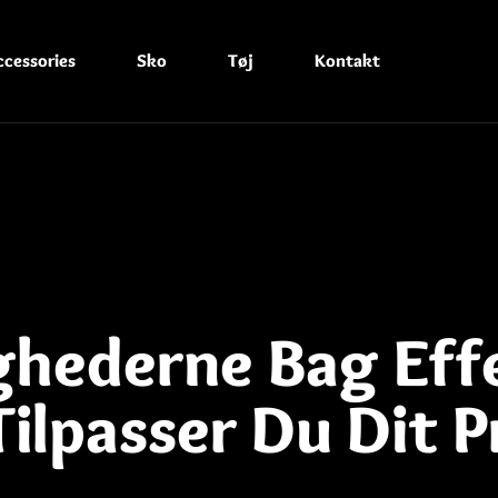
ccessories
Sko
Tøj
Kontakt
hederne Bag Eff
Tilpasser Du Dit 