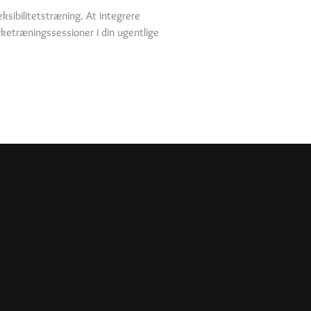
ksibilitetstræning. At integrere
rketræningssessioner i din ugentlige