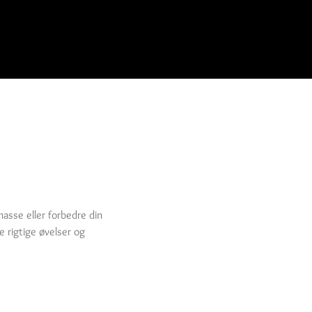
asse eller forbedre din
 rigtige øvelser og