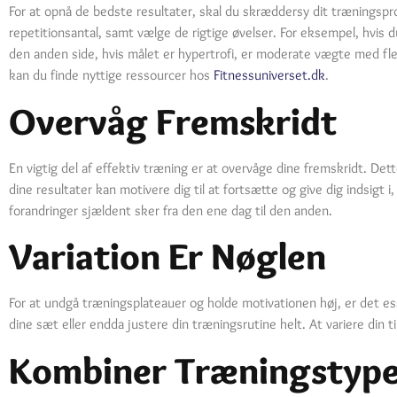
For at opnå de bedste resultater, skal du skræddersy dit træningspr
repetitionsantal, samt vælge de rigtige øvelser. For eksempel, hvis 
den anden side, hvis målet er hypertrofi, er moderate vægte med flere
kan du finde nyttige ressourcer hos
Fitnessuniverset.dk
.
Overvåg Fremskridt
En vigtig del af effektiv træning er at overvåge dine fremskridt. Dett
dine resultater kan motivere dig til at fortsætte og give dig indsigt
forandringer sjældent sker fra den ene dag til den anden.
Variation Er Nøglen
For at undgå træningsplateauer og holde motivationen høj, er det ess
dine sæt eller endda justere din træningsrutine helt. At variere di
Kombiner Træningstyp