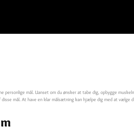
dine personlige mål. Uanset om du ønsker at tabe dig, opbygge muskelm
f disse mål. At have en klar målsætning kan hjælpe dig med at vælge de
am