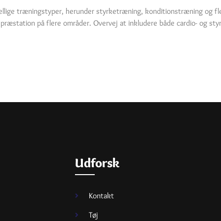
ellige træningstyper, herunder styrketræning, konditionstræning og fle
 præstation på flere områder. Overvej at inkludere både cardio- og sty
Udforsk
Kontakt
Tøj