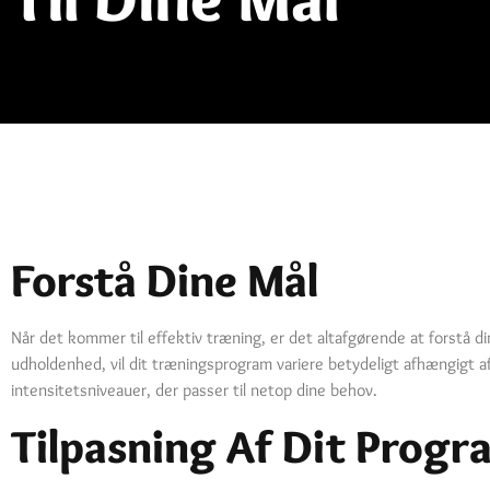
Forstå Dine Mål
Når det kommer til effektiv træning, er det altafgørende at forstå 
udholdenhed, vil dit træningsprogram variere betydeligt afhængigt a
intensitetsniveauer, der passer til netop dine behov.
Tilpasning Af Dit Progr