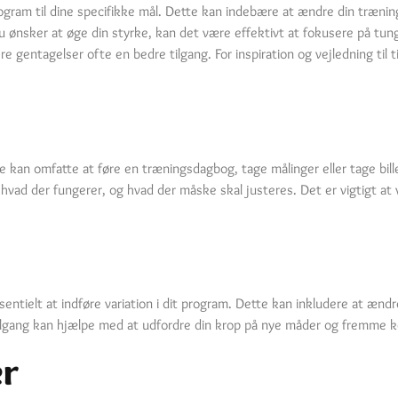
ogram til dine specifikke mål. Dette kan indebære at ændre din trænin
du ønsker at øge din styrke, kan det være effektivt at fokusere på tu
 gentagelser ofte en bedre tilgang. For inspiration og vejledning til t
e kan omfatte at føre en træningsdagbog, tage målinger eller tage bille
 i, hvad der fungerer, og hvad der måske skal justeres. Det er vigtigt 
entielt at indføre variation i dit program. Dette kan inkludere at æn
n tilgang kan hjælpe med at udfordre din krop på nye måder og fremme 
er