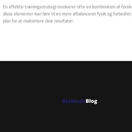
En effektiv træningsstrategi involverer ofte en kombination af forsk
disse elementer kan føre til en mere afbalanceret fysik og forbedret
plan for at maksimere dine resultater.