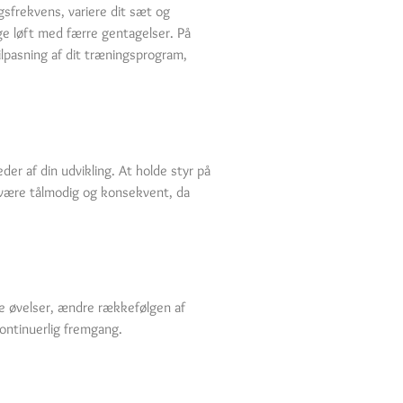
gsfrekvens, variere dit sæt og
nge løft med færre gentagelser. På
ilpasning af dit træningsprogram,
der af din udvikling. At holde styr på
at være tålmodig og konsekvent, da
dre øvelser, ændre rækkefølgen af
kontinuerlig fremgang.